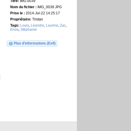
Titre:
IMG 0039
Nom du fichier :
IMG_0039.JPG
Prise le :
2014-Jul-22 14:25:17
Propriétaire:
Tristan
Tags:
Louis
,
Léandre
,
Laurine
,
Zac
,
Enoa
,
Stéphanie
Plus d'informations (Exif)