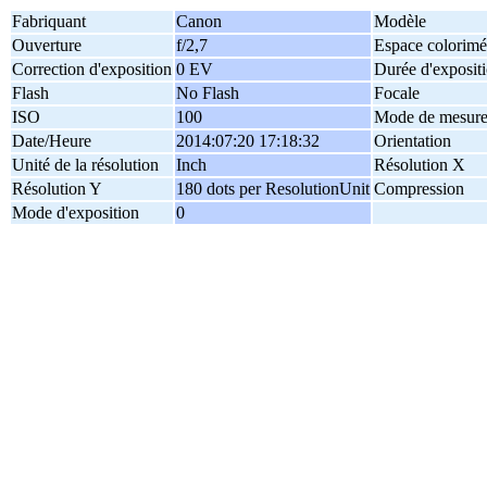
Fabriquant
Canon
Modèle
Ouverture
f/2,7
Espace colorimé
Correction d'exposition
0 EV
Durée d'exposit
Flash
No Flash
Focale
ISO
100
Mode de mesur
Date/Heure
2014:07:20 17:18:32
Orientation
Unité de la résolution
Inch
Résolution X
Résolution Y
180 dots per ResolutionUnit
Compression
Mode d'exposition
0